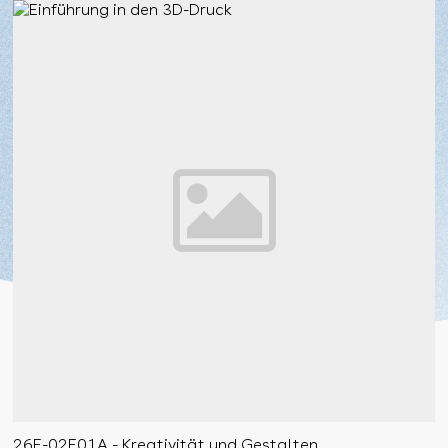
26F-02F01A - Kreativität und Gestalten