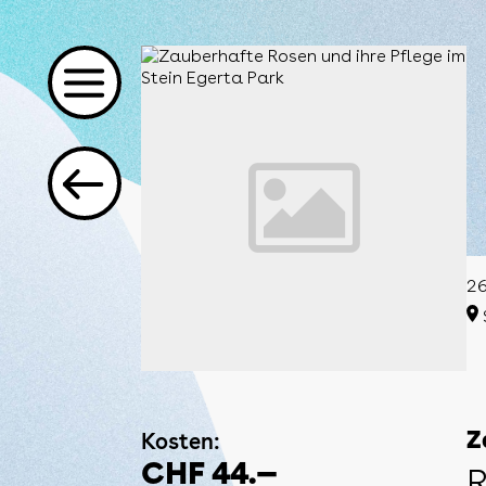
26
Kosten:
Z
CHF 44.—
R