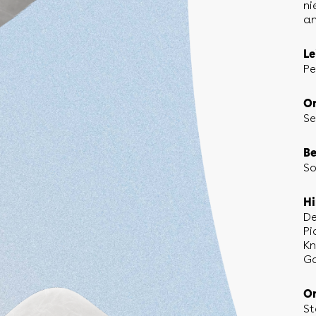
ni
an
Le
Pe
Or
Se
Be
So
Hi
De
Pi
Kn
Ga
Or
St