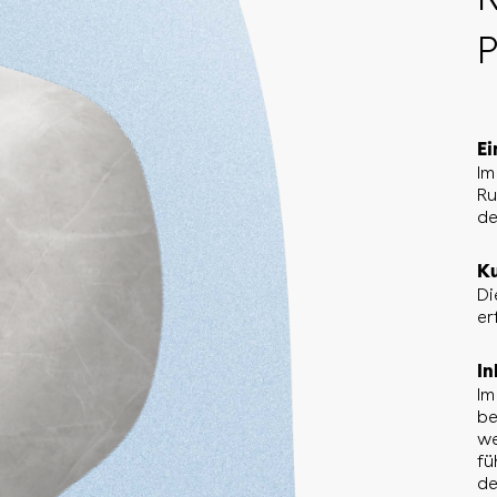
P
Ei
Im
Ru
de
Ku
Di
er
In
Im
be
we
fü
de