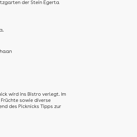
utzgarten der Stein Egerta
a.
Schaan
ck wird ins Bistro verlegt. Im
, Früchte sowie diverse
end des Picknicks Tipps zur