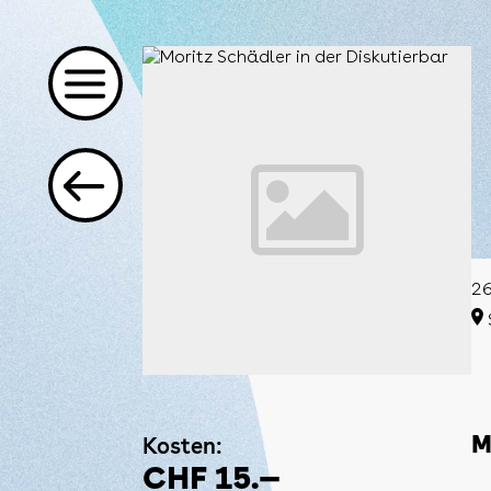
26
Kosten:
M
CHF 15.—