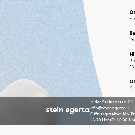
Or
Se
Be
Do
Hi
Ba
Ge
Or
St
In der Steinegerta 26
info@steinegerta.li
Öffnungszeiten Mo
Fr
–
16.30 Uhr (Fr 16:00 Uh