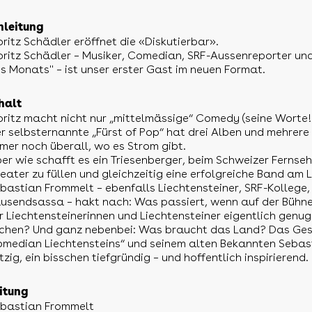
nleitung
ritz Schädler eröffnet die «Diskutierbar».
ritz Schädler – Musiker, Comedian, SRF-Aussenreporter un
s Monats" – ist unser erster Gast im neuen Format.
halt
ritz macht nicht nur „mittelmässige“ Comedy (seine Worte!)
r selbsternannte „Fürst of Pop“ hat drei Alben und mehrere 
mer noch überall, wo es Strom gibt.
er wie schafft es ein Triesenberger, beim Schweizer Ferns
eater zu füllen und gleichzeitig eine erfolgreiche Band am 
bastian Frommelt – ebenfalls Liechtensteiner, SRF-Kollege,
usendsassa – hakt nach: Was passiert, wenn auf der Bühn
r Liechtensteinerinnen und Liechtensteiner eigentlich genu
chen? Und ganz nebenbei: Was braucht das Land? Das Ge
median Liechtensteins“ und seinem alten Bekannten Sebas
tzig, ein bisschen tiefgründig – und hoffentlich inspirierend.
itung
bastian Frommelt