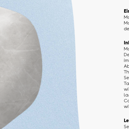
Ei
Mo
Mo
de
In
Mo
De
im
Ab
Th
Se
Ta
wi
la
Co
wi
Le
Se