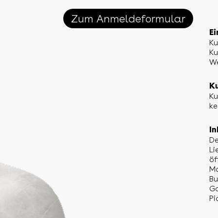
Zum Anmeldeformular
Ei
Ku
Ku
We
Ku
Ku
ke
In
De
Li
öf
Ma
Bu
Go
Pi