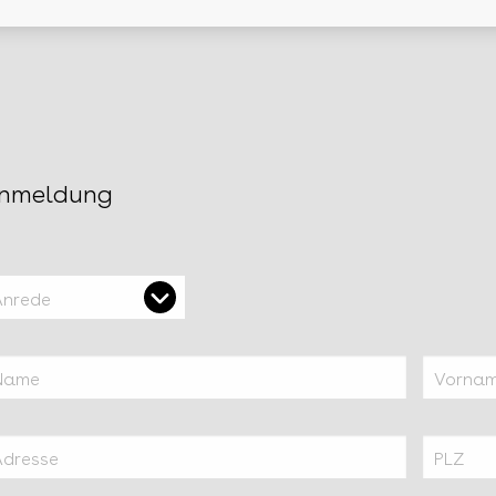
nmeldung
Anrede
Name
Vorna
Adresse
PLZ