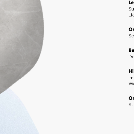
Le
Su
Li
Or
Se
Be
Do
Hi
Im
We
Or
St