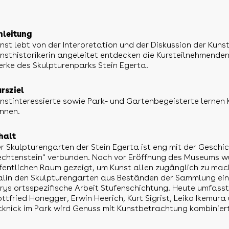
nleitung
nst lebt von der Interpretation und der Diskussion der Kuns
nsthistorikerin angeleitet entdecken die Kursteilnehmende
rke des Skulpturenparks Stein Egerta.
rsziel
nstinteressierte sowie Park- und Gartenbegeisterte lernen 
nnen.
halt
r Skulpturengarten der Stein Egerta ist eng mit der Gesch
echtenstein" verbunden. Noch vor Eröffnung des Museums w
fentlichen Raum gezeigt, um Kunst allen zugänglich zu mac
lin den Skulpturengarten aus Beständen der Sammlung ein.
rys ortsspezifische Arbeit Stufenschichtung. Heute umfass
ttfried Honegger, Erwin Heerich, Kurt Sigrist, Leiko Ikemur
cknick im Park wird Genuss mit Kunstbetrachtung kombiniert