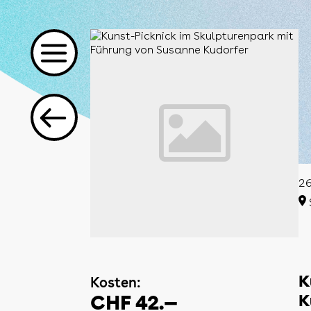
26
Kosten:
K
CHF 42.—
K