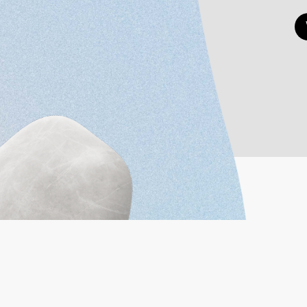
In der Steinegerta 26
info@steinegerta.li
Öffnungszeiten Mo
Fr
–
16.30 Uhr (Fr 16:00 Uh