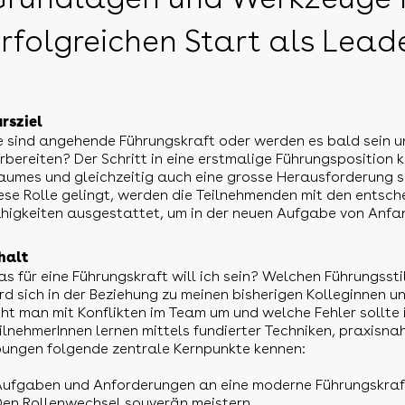
rfolgreichen Start als Lead
rsziel
e sind angehende Führungskraft oder werden es bald sein u
rbereiten? Der Schritt in eine erstmalige Führungsposition k
aumes und gleichzeitig auch eine grosse Herausforderung s
ese Rolle gelingt, werden die Teilnehmenden mit den entsc
higkeiten ausgestattet, um in der neuen Aufgabe von Anfang
halt
s für eine Führungskraft will ich sein? Welchen Führungssti
rd sich in der Beziehung zu meinen bisherigen Kolleginnen 
ht man mit Konflikten im Team um und welche Fehler sollte 
ilnehmerInnen lernen mittels fundierter Techniken, praxisn
ungen folgende zentrale Kernpunkte kennen:
Aufgaben und Anforderungen an eine moderne Führungskraf
Den Rollenwechsel souverän meistern