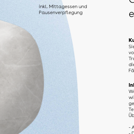
inkl. Mittagessen und
e
Pausenverpflegung
Ku
Si
vo
Tr
di
Fä
In
Wa
wi
ge
Te
Üb
- 
- 