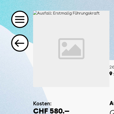
26
Kosten:
A
CHF 580.—
G