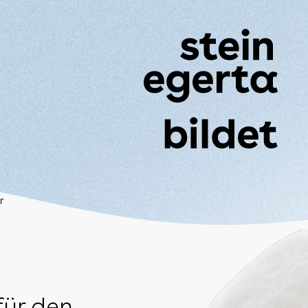
r
ür den