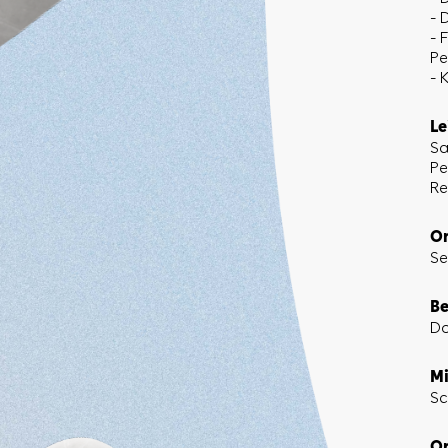
- 
- 
Pe
- 
Le
Sa
Pe
Re
Or
Se
Be
Do
Mi
Sc