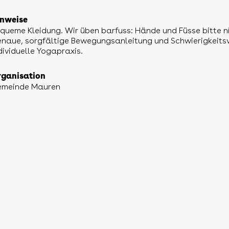
nweise
queme Kleidung. Wir üben barfuss: Hände und Füsse bitte n
naue, sorgfältige Bewegungsanleitung und Schwierigkeits
dividuelle Yogapraxis.
ganisation
emeinde Mauren
 · 9494 Schaan · Liechtenstein · Telefon +423 232 48 22 ·