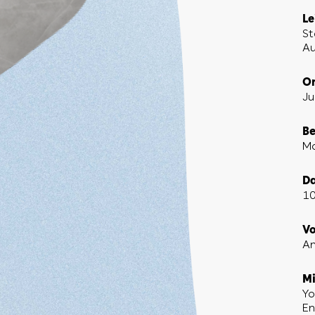
Le
St
Au
Or
Ju
Be
Mo
D
10
Vo
An
Mi
Yo
En