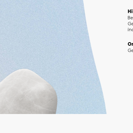
Hi
Be
Ge
in
Or
G
In der Steinegerta 26