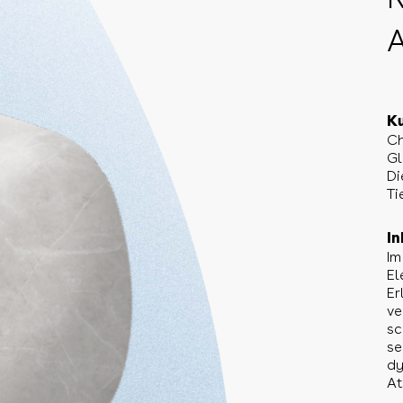
A
Ku
Ch
Gl
Di
Ti
In
Im
El
Er
ve
sc
se
dy
At