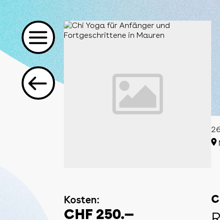
26
Kosten:
C
CHF 250.—
R