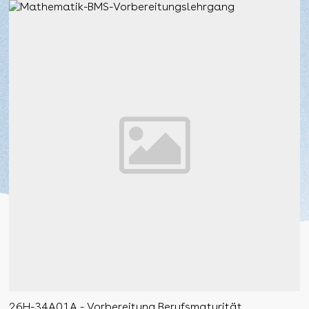
26H-34A01A - Vorbereitung Berufsmaturität