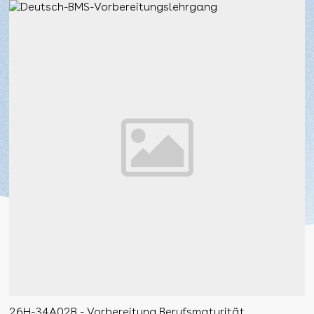
26H-34A02B - Vorbereitung Berufsmaturität