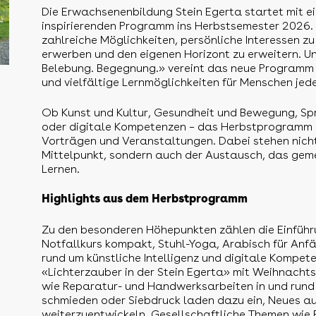
Die Erwachsenenbildung Stein Egerta startet mit 
inspirierenden Programm ins Herbstsemester 2026.
zahlreiche Möglichkeiten, persönliche Interessen z
erwerben und den eigenen Horizont zu erweitern. U
Belebung. Begegnung.» vereint das neue Programm 
und vielfältige Lernmöglichkeiten für Menschen jede
Ob Kunst und Kultur, Gesundheit und Bewegung, Sp
oder digitale Kompetenzen – das Herbstprogramm bi
Vorträgen und Veranstaltungen. Dabei stehen nicht
Mittelpunkt, sondern auch der Austausch, das gem
Lernen.
Highlights aus dem Herbstprogramm
Zu den besonderen Höhepunkten zählen die Einführun
Notfallkurs kompakt, Stuhl-Yoga, Arabisch für An
rund um künstliche Intelligenz und digitale Kompet
«Lichterzauber in der Stein Egerta» mit Weihnachts
wie Reparatur- und Handwerksarbeiten in und run
schmieden oder Siebdruck laden dazu ein, Neues au
weiterzuentwickeln. Gesellschaftliche Themen wie