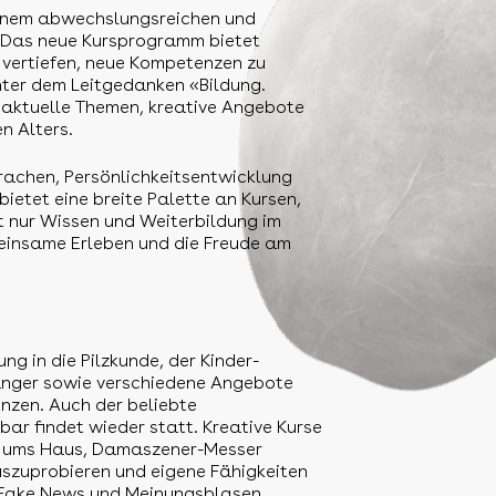
einem abwechslungsreichen und
 Das neue Kursprogramm bietet
u vertiefen, neue Kompetenzen zu
nter dem Leitgedanken «Bildung.
aktuelle Themen, kreative Angebote
n Alters.
rachen, Persönlichkeitsentwicklung
etet eine breite Palette an Kursen,
 nur Wissen und Weiterbildung im
einsame Erleben und die Freude am
g in die Pilzkunde, der Kinder-
fänger sowie verschiedene Angebote
enzen. Auch der beliebte
bar findet wieder statt. Kreative Kurse
d ums Haus, Damaszener-Messer
szuprobieren und eigene Fähigkeiten
 Fake News und Meinungsblasen,