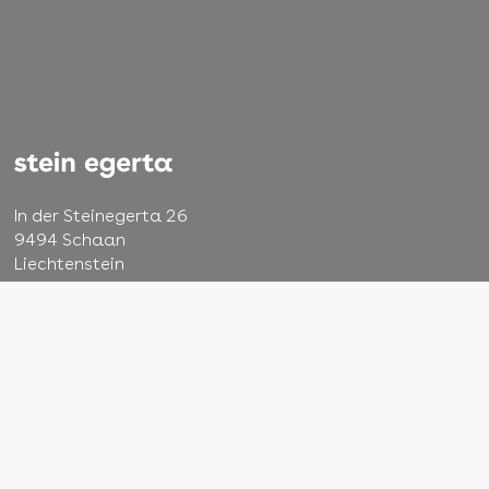
In der Steinegerta 26
9494 Schaan
Liechtenstein
+423 232 48 22
info@steinegerta.li
AGB